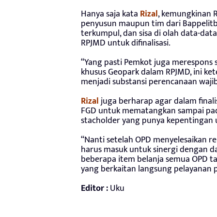
Hanya saja kata
Rizal
, kemungkinan R
penyusun maupun tim dari Bappeli
terkumpul, dan sisa di olah data-da
RPJMD untuk difinalisasi.
“Yang pasti Pemkot juga merespons
khusus Geopark dalam RPJMD, ini ket
menjadi substansi perencanaan wajib
Rizal
juga berharap agar dalam finali
FGD untuk mematangkan sampai pada
stacholder yang punya kepentingan
“Nanti setelah OPD menyelesaikan r
harus masuk untuk sinergi dengan da
beberapa item belanja semua OPD tap
yang berkaitan langsung pelayanan p
Editor :
Uku