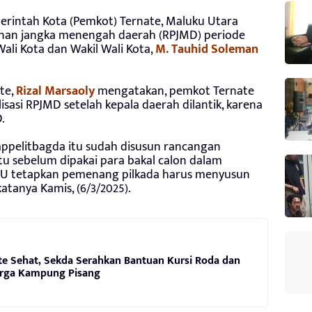
rintah Kota (Pemkot) Ternate, Maluku Utara
an jangka menengah daerah (RPJMD) periode
Wali Kota dan Wakil Wali Kota,
M. Tauhid Soleman
te,
Rizal Marsaoly
mengatakan, pemkot Ternate
sasi RPJMD setelah kepala daerah dilantik, karena
.
appelitbagda itu sudah disusun rancangan
tu sebelum dipakai para bakal calon dalam
KPU tetapkan pemenang pilkada harus menyusun
atanya Kamis, (6/3/2025).
te Sehat, Sekda Serahkan Bantuan Kursi Roda dan
rga Kampung Pisang