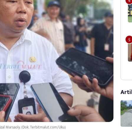
Arti
izal Marsaoly. (Dok. Terbitmalut.com/Uku)