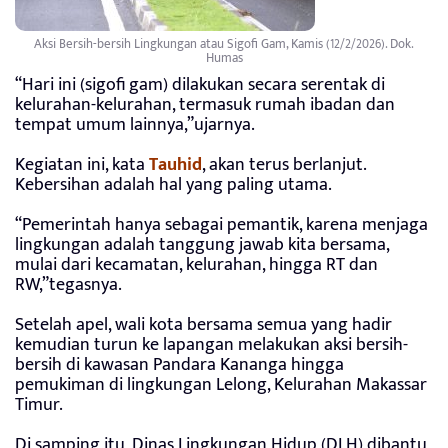
Aksi Bersih-bersih Lingkungan atau Sigofi Gam, Kamis (12/2/2026). Dok.
Humas
“Hari ini (sigofi gam) dilakukan secara serentak di
kelurahan-kelurahan, termasuk rumah ibadan dan
tempat umum lainnya,”ujarnya.
Kegiatan ini, kata
Tauhid
, akan terus berlanjut.
Kebersihan adalah hal yang paling utama.
“Pemerintah hanya sebagai pemantik, karena menjaga
lingkungan adalah tanggung jawab kita bersama,
mulai dari kecamatan, kelurahan, hingga RT dan
RW,”tegasnya.
Setelah apel, wali kota bersama semua yang hadir
kemudian turun ke lapangan melakukan aksi bersih-
bersih di kawasan Pandara Kananga hingga
pemukiman di lingkungan Lelong, Kelurahan Makassar
Timur.
Di samping itu, Dinas Lingkungan Hidup (DLH) dibantu