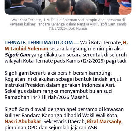
Wali Kota Ternate, H. M Tauhid Soleman saat pimpin Apel bersama di
kawasan kuliner Pandara Kananga, dalam Rangka Aksi Sigofi Gam, Kamis
(12/2/2026). Dok. Humas
TERNATE, TERBITMALUT.COM —
Wali Kota Ternate,
H.
M Tauhid Soleman
secara langsung memimpin aksi
Sigofi Gam
yang dilakukan secara serentak di seluruh
wilayah Kota Ternate pads Kamis (12/2/2026) pagi tadi.
Sigofi gam berarti aksi bersih-bersih kampung.
Kegiatan ini dilakukan sebagai bentuk tindak lanjut
instruksi Presiden dalam gerakan Indonesia Asri.
Sekaligus dalam rangka menyambut bulan suci
Ramadhan 1447 Hijriah/2026 Masehi.
Sigofi Gam diawali dengan apel bersama di kawasan
kuliner Pandara Kananga dihadiri Wakil Wali Kota,
Nasri Abubakar
, Sekretaris Daerah,
Rizal Marsaoly
,
pimpinan OPD dan sejumlah jajaran ASN.