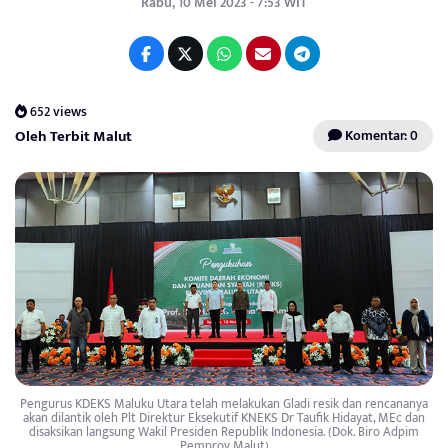
Rabu, 10 Mei 2023 - 7:53 WIT
652 views
Oleh Terbit Malut
Komentar: 0
Pengurus KDEKS Maluku Utara telah melakukan Gladi resik dan rencananya
akan dilantik oleh Plt Direktur Eksekutif KNEKS Dr Taufik Hidayat, MEc dan
disaksikan langsung Wakil Presiden Republik Indonesia. (Dok. Biro Adpim
Pemprov Malut)