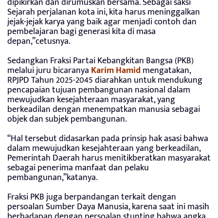
dipikirkan dan dirumuskan bersama. Sebagai saksi
Sejarah perjalanan kota ini, kita harus meninggalkan
jejak-jejak karya yang baik agar menjadi contoh dan
pembelajaran bagi generasi kita di masa
depan,”cetusnya.
Sedangkan Fraksi Partai Kebangkitan Bangsa (PKB)
melalui juru bicaranya
Karim Hamid
mengatakan,
RPJPD Tahun 2025-2045 diarahkan untuk mendukung
pencapaian tujuan pembangunan nasional dalam
mewujudkan kesejahteraan masyarakat, yang
berkeadilan dengan menempatkan manusia sebagai
objek dan subjek pembangunan.
“Hal tersebut didasarkan pada prinsip hak asasi bahwa
dalam mewujudkan kesejahteraan yang berkeadilan,
Pemerintah Daerah harus menitikberatkan masyarakat
sebagai penerima manfaat dan pelaku
pembangunan,”katanya.
Fraksi PKB juga berpandangan terkait dengan
persoalan Sumber Daya Manusia, karena saat ini masih
berhadapan dengan persoalan stunting bahwa angka