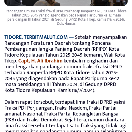
Pandangan Umum Fraksi-fraksi DPRD terhadap Ranperda RPJPD Kota Tidore
Tahun 2025-2045 yang diagendakan pada Rapat Paripurna ke-12 masa
persidangan III Tahun 2024, di Gedung DPRD Kota Tikep, Kamis (18/7/2024).
Dok. Humas
TIDORE, TERBITMALUT.COM —
Setelah menyampaikan
Rancangan Peraturan Daerah tentang Rencana
Pembangunan Jangka Panjang Daerah (RPJPD) Kota
Tidore Kepulauan Tahun 2025-2045 kemarin, Wali Kota
Tikep,
Capt, H. Ali Ibrahim
kembali menghadiri dan
mendengarkan pandangan umum fraksi-fraksi DPRD
terhadap Ranperda RPJPD Kota Tidore Tahun 2025-
2045 yang diagendakan pada Rapat Paripurna ke-12
masa persidangan III Tahun 2024, di Gedung DPRD
Kota Tidore Kepulauan, Kamis (18/7/2024).
Dalam rapat tersebut, terdapat lima fraksi DPRD yakni
Fraksi PDI Perjuangan, Fraksi Nasdem, Fraksi Partai
amanat Nasional, Fraksi Partai Kebangkitan Bangsa
(PKB) dan Fraksi Demokrat Sejahtera, namun diantara
lima fraksi tersebut terdapat satu fraksi yang tidak lagi
menyampaikan pandangan umum, namun selanjutnya