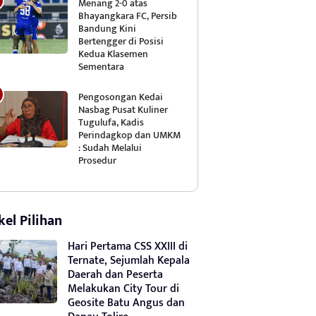
Menang 2-0 atas
Bhayangkara FC, Persib
Bandung Kini
Bertengger di Posisi
Kedua Klasemen
Sementara
Pengosongan Kedai
Nasbag Pusat Kuliner
Tugulufa, Kadis
Perindagkop dan UMKM
: Sudah Melalui
Prosedur
kel Pilihan
Hari Pertama CSS XXIII di
Ternate, Sejumlah Kepala
Daerah dan Peserta
Melakukan City Tour di
Geosite Batu Angus dan