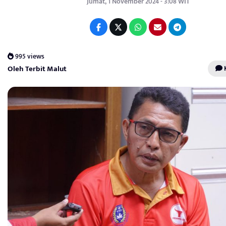
Jumat, 1 November 2024 - 3:08 WIT
995 views
Oleh Terbit Malut
K