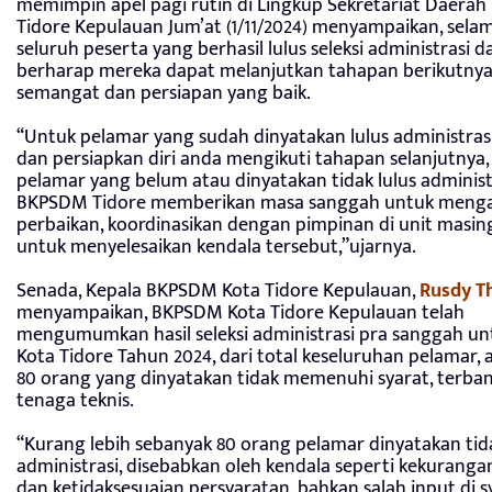
memimpin apel pagi rutin di Lingkup Sekretariat Daerah
Tidore Kepulauan Jum’at (1/11/2024) menyampaikan, sela
seluruh peserta yang berhasil lulus seleksi administrasi d
berharap mereka dapat melanjutkan tahapan berikutny
semangat dan persiapan yang baik.
“Untuk pelamar yang sudah dinyatakan lulus administrasi
dan persiapkan diri anda mengikuti tahapan selanjutnya,
pelamar yang belum atau dinyatakan tidak lulus administ
BKPSDM Tidore memberikan masa sanggah untuk meng
perbaikan, koordinasikan dengan pimpinan di unit masi
untuk menyelesaikan kendala tersebut,”ujarnya.
Senada, Kepala BKPSDM Kota Tidore Kepulauan,
Rusdy T
menyampaikan, BKPSDM Kota Tidore Kepulauan telah
mengumumkan hasil seleksi administrasi pra sanggah un
Kota Tidore Tahun 2024, dari total keseluruhan pelamar, 
80 orang yang dinyatakan tidak memenuhi syarat, terban
tenaga teknis.
“Kurang lebih sebanyak 80 orang pelamar dinyatakan tida
administrasi, disebabkan oleh kendala seperti kekuran
dan ketidaksesuaian persyaratan, bahkan salah input di s