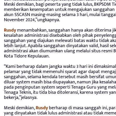
Meski demikian, bagi peserta yang tidak lulus, BKPSDM T
memberikan kesempatan untuk mengajukan sanggahan 
akun SSCASN masing-masing selama 3 hari, mulai tanggal
November 2024,”ungkapnya.
Rusdy
menambahkan, sanggahan hanya akan diterima ji
kesalahan administrasi disebabkan oleh pihak penyeleng
sanggahan yang diajukan melewati batas waktu tidak ak
lebih lanjut. Apabila sanggahan dinyatakan valid, hasil sel
administrasi akan diumumkan ulang melalui situs resmi
Kota Tidore Kepulauan.
“Kami berharap dalam jangka waktu 3 hari ini dimaksima
pelamar yang tidak memenuhi syarat agar dapat menga
sanggahan, selama kendala tersebut masih bersifat umu
diluar system masih bisa diupayakan, namun jika kesalaha
pada penginputan system seperti Tenaga Guru yang mel
Tenaga Teknis, itu tida bisa ditoleransi, karena system ya
bekerja,”jelasnya.
Meski demikian,
Rusdy
berharap di masa sanggah ini, pa
yang dinyatakan tidak lulus administrasi atau tidak mem