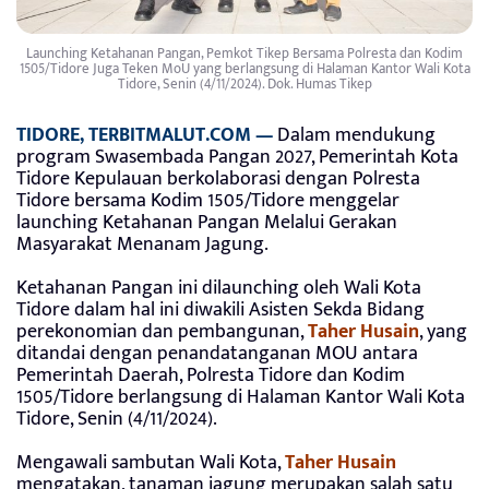
Launching Ketahanan Pangan, Pemkot Tikep Bersama Polresta dan Kodim
1505/Tidore Juga Teken MoU yang berlangsung di Halaman Kantor Wali Kota
Tidore, Senin (4/11/2024). Dok. Humas Tikep
TIDORE, TERBITMALUT.COM —
Dalam mendukung
program Swasembada Pangan 2027, Pemerintah Kota
Tidore Kepulauan berkolaborasi dengan Polresta
Tidore bersama Kodim 1505/Tidore menggelar
launching Ketahanan Pangan Melalui Gerakan
Masyarakat Menanam Jagung.
Ketahanan Pangan ini dilaunching oleh Wali Kota
Tidore dalam hal ini diwakili Asisten Sekda Bidang
perekonomian dan pembangunan,
Taher Husain
, yang
ditandai dengan penandatanganan MOU antara
Pemerintah Daerah, Polresta Tidore dan Kodim
1505/Tidore berlangsung di Halaman Kantor Wali Kota
Tidore, Senin (4/11/2024).
Mengawali sambutan Wali Kota,
Taher Husain
mengatakan, tanaman jagung merupakan salah satu