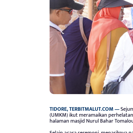
TIDORE, TERBITMALUT.COM —
Sejum
(UMKM) ikut meramaikan perhelatan 
halaman masjid Nurul Bahar Tomalou, 
Selain acara seremoni, menariknya 