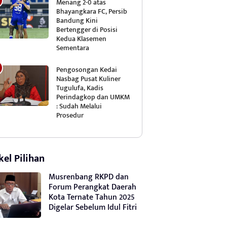
Menang 2-0 atas
Bhayangkara FC, Persib
Bandung Kini
Bertengger di Posisi
Kedua Klasemen
Sementara
Pengosongan Kedai
Nasbag Pusat Kuliner
Tugulufa, Kadis
Perindagkop dan UMKM
: Sudah Melalui
Prosedur
kel Pilihan
Musrenbang RKPD dan
Forum Perangkat Daerah
Kota Ternate Tahun 2025
Digelar Sebelum Idul Fitri