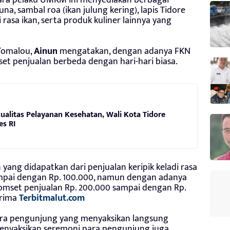
na, sambal roa (ikan julung kering), lapis Tidore
i rasa ikan, serta produk kuliner lainnya yang
Tomalou,
Ainun
mengatakan, dengan adanya FKN
et penjualan berbeda dengan hari-hari biasa.
alitas Pelayanan Kesehatan, Wali Kota Tidore
s RI
yang didapatkan dari penjualan keripik keladi rasa
sampai dengan Rp. 100.000, namun dengan adanya
 omset penjualan Rp. 200.000 sampai dengan Rp.
terima
Terbitmalut.com
ara pengunjung yang menyaksikan langsung
menyaksikan seremoni para pengunjung juga