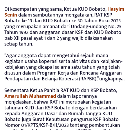
Di kesempatan yang sama, Ketua KUD Bobato,
Hasyim
Senin
dalam sambutannya mengatakan, RAT KSP
Bobato ke 19 dan KUD Bobato ke 30 Tahun Buku 2023
yang merupakan amanat dari Undang-undang No. 25
Tahun 1992 dan anggaran dasar KSP dan KUD Bobato
bab XII pasal ayat 1 dan 2 yang wajib dilaksanakan
setiap tahun.
“Agar anggota dapat mengetahui sejauh mana
kegiatan usaha koperasi serta aktivitas dan kebijakan-
kebijakan yang dicapai selama satu tahun yang telah
disusun dalam Program Kerja dan Rencana Anggaran
Pendapatan dan Belanja Koperasi (RAPBK),”ungkapnya.
Sementara Ketua Panitia RAT KUD dan KSP Bobato,
Amarullah Muhammad
dalam laporannya
menjelaskan, bahwa RAT ini merupakan kegiatan
tahunan KUD dan KSP Bobato dengan berdasarkan
kepada Anggaran Dasar dan Rumah Tangga KUD
Bobato juga Surat Keputusan pengurus KSP Bobato
Nomor 01/KPTS/KSP-B/II/2023 tentang pembentukan