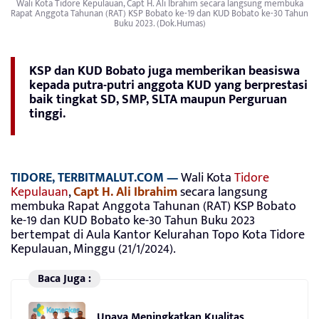
Wali Kota Tidore Kepulauan, Capt H. Ali Ibrahim secara langsung membuka
Rapat Anggota Tahunan (RAT) KSP Bobato ke-19 dan KUD Bobato ke-30 Tahun
Buku 2023. (Dok.Humas)
KSP dan KUD Bobato juga memberikan beasiswa
kepada putra-putri anggota KUD yang berprestasi
baik tingkat SD, SMP, SLTA maupun Perguruan
tinggi.
TIDORE, TERBITMALUT.COM —
Wali Kota
Tidore
Kepulauan
,
Capt H. Ali Ibrahim
secara langsung
membuka Rapat Anggota Tahunan (RAT) KSP Bobato
ke-19 dan KUD Bobato ke-30 Tahun Buku 2023
bertempat di Aula Kantor Kelurahan Topo Kota Tidore
Kepulauan, Minggu (21/1/2024).
Baca Juga :
Upaya Meningkatkan Kualitas