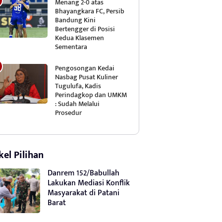
Menang 2-0 atas
Bhayangkara FC, Persib
Bandung Kini
Bertengger di Posisi
Kedua Klasemen
Sementara
Pengosongan Kedai
Nasbag Pusat Kuliner
Tugulufa, Kadis
Perindagkop dan UMKM
: Sudah Melalui
Prosedur
kel Pilihan
Danrem 152/Babullah
Lakukan Mediasi Konflik
Masyarakat di Patani
Barat