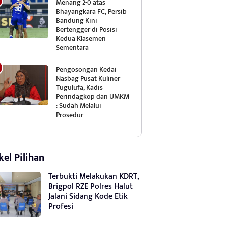
Menang 2-0 atas
Bhayangkara FC, Persib
Bandung Kini
Bertengger di Posisi
Kedua Klasemen
Sementara
Pengosongan Kedai
Nasbag Pusat Kuliner
Tugulufa, Kadis
Perindagkop dan UMKM
: Sudah Melalui
Prosedur
kel Pilihan
Terbukti Melakukan KDRT,
Brigpol RZE Polres Halut
Jalani Sidang Kode Etik
Profesi