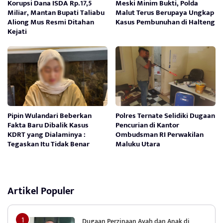
Korupsi Dana ISDA Rp.17,5
Meski Minim Bukti, Polda
Miliar, Mantan Bupati Taliabu
Malut Terus Berupaya Ungkap
Aliong Mus Resmi Ditahan
Kasus Pembunuhan di Halteng
Kejati
Pipin Wulandari Beberkan
Polres Ternate Selidiki Dugaan
Fakta Baru Dibalik Kasus
Pencurian di Kantor
KDRT yang Dialaminya :
Ombudsman RI Perwakilan
Tegaskan Itu Tidak Benar
Maluku Utara
Artikel Populer
Dugaan Perzinaan Ayah dan Anak di