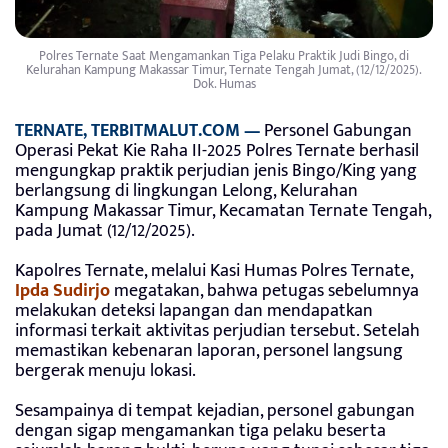
Polres Ternate Saat Mengamankan Tiga Pelaku Praktik Judi Bingo, di
Kelurahan Kampung Makassar Timur, Ternate Tengah Jumat, (12/12/2025).
Dok. Humas
TERNATE, TERBITMALUT.COM —
Personel Gabungan
Operasi Pekat Kie Raha II-2025 Polres Ternate berhasil
mengungkap praktik perjudian jenis Bingo/King yang
berlangsung di lingkungan Lelong, Kelurahan
Kampung Makassar Timur, Kecamatan Ternate Tengah,
pada Jumat (12/12/2025).
Kapolres Ternate, melalui Kasi Humas Polres Ternate,
Ipda Sudirjo
megatakan, bahwa petugas sebelumnya
melakukan deteksi lapangan dan mendapatkan
informasi terkait aktivitas perjudian tersebut. Setelah
memastikan kebenaran laporan, personel langsung
bergerak menuju lokasi.
Sesampainya di tempat kejadian, personel gabungan
dengan sigap mengamankan tiga pelaku beserta