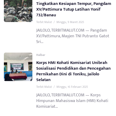
Tingkatkan Kesiapan Tempur, Pangdam
XV/Pattimura Tutup Latihan Yonif
732/Banau
Terbit Malut
/
Minggu, 9 Maret 2025
JAILOLO, TERBITMALUT.COM — Pangdam
XV/Pattimura, Mayjen TNI Putranto Gatot
Sri...
Halbar
Korps HMI Kohati Komisariat Unibrah
Sosialisasi Pendidikan dan Pencegahan
Pernikahan Dini di Toniku, Jailolo
Selatan
Terbit Malut
/
Minggu, 16 Februari 2025
JAILOLO, TERBITMALUT.COM — Korps
Himpunan Mahasiswa Islam (HMI) Kohati
Komisariat...