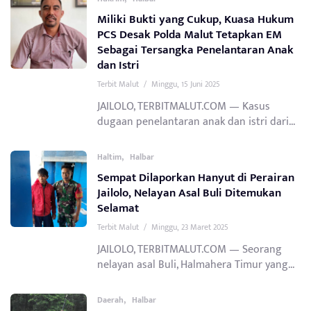
Miliki Bukti yang Cukup, Kuasa Hukum
PCS Desak Polda Malut Tetapkan EM
Sebagai Tersangka Penelantaran Anak
dan Istri
Terbit Malut
/
Minggu, 15 Juni 2025
JAILOLO, TERBITMALUT.COM — Kasus
dugaan penelantaran anak dan istri dari...
,
Haltim
Halbar
Sempat Dilaporkan Hanyut di Perairan
Jailolo, Nelayan Asal Buli Ditemukan
Selamat
Terbit Malut
/
Minggu, 23 Maret 2025
JAILOLO, TERBITMALUT.COM — Seorang
nelayan asal Buli, Halmahera Timur yang...
,
Daerah
Halbar