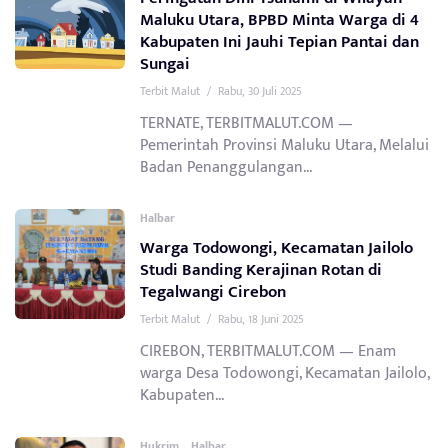
Maluku Utara, BPBD Minta Warga di 4
Kabupaten Ini Jauhi Tepian Pantai dan
Sungai
Terbit Malut
/
Rabu, 30 Juli 2025
TERNATE, TERBITMALUT.COM —
Pemerintah Provinsi Maluku Utara, Melalui
Badan Penanggulangan...
Halbar
Warga Todowongi, Kecamatan Jailolo
Studi Banding Kerajinan Rotan di
Tegalwangi Cirebon
Terbit Malut
/
Rabu, 18 Juni 2025
CIREBON, TERBITMALUT.COM — Enam
warga Desa Todowongi, Kecamatan Jailolo,
Kabupaten...
,
Hukrim
Halbar