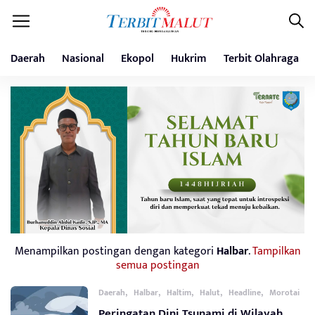
Daerah
Nasional
Ekopol
Hukrim
Terbit Olahraga
Menampilkan postingan dengan kategori
Halbar
.
Tampilkan
semua postingan
,
,
,
,
,
Daerah
Halbar
Haltim
Halut
Headline
Morotai
Peringatan Dini Tsunami di Wilayah