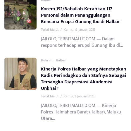
Halbar
Korem 152/Babullah Kerahkan 117
Personel dalam Penanggulangan
Bencana Erupsi Gunung Ibu di Halbar
Terbit Malut
/
Kamis, 16 Januari 2025
JAILOLO, TERBITMALUT.COM — Dalam
respons terhadap erupsi Gunung Ibu di...
,
Hukrim
Halbar
Kinerja Polres Halbar yang Menetapkan
Kadis Perindagkop dan Stafnya Sebagai
Tersangka Diapresiasi Akademisi
Unkhair
Terbit Malut
/
Kamis, 9 Januari 2025
JAILOLO, TERBITMALUT.COM — Kinerja
Polres Halmahera Barat (Halbar), Maluku
Utara...