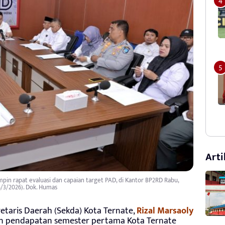
Arti
pin rapat evaluasi dan capaian target PAD, di Kantor BP2RD Rabu,
4/3/2026). Dok. Humas
etaris Daerah (Sekda) Kota Ternate,
Rizal Marsaoly
an pendapatan semester pertama Kota Ternate