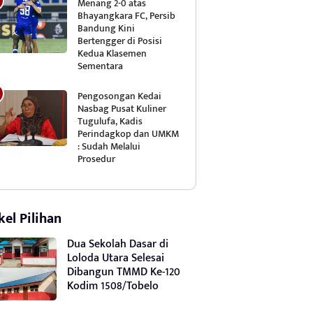
Menang 2-0 atas
Bhayangkara FC, Persib
Bandung Kini
Bertengger di Posisi
Kedua Klasemen
Sementara
Pengosongan Kedai
Nasbag Pusat Kuliner
Tugulufa, Kadis
Perindagkop dan UMKM
: Sudah Melalui
Prosedur
kel Pilihan
Dua Sekolah Dasar di
Loloda Utara Selesai
Dibangun TMMD Ke-120
Kodim 1508/Tobelo