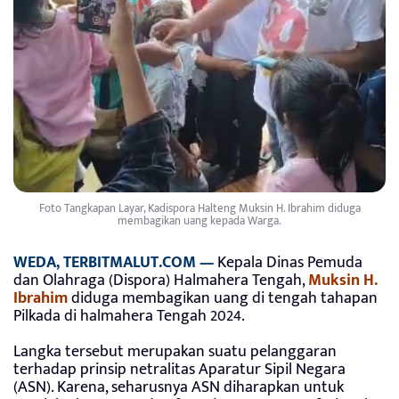
Foto Tangkapan Layar, Kadispora Halteng Muksin H. Ibrahim diduga
membagikan uang kepada Warga.
WEDA, TERBITMALUT.COM —
Kepala Dinas Pemuda
dan Olahraga (Dispora) Halmahera Tengah,
Muksin H.
Ibrahim
diduga membagikan uang di tengah tahapan
Pilkada di halmahera Tengah 2024.
Langka tersebut merupakan suatu pelanggaran
terhadap prinsip netralitas Aparatur Sipil Negara
(ASN). Karena, seharusnya ASN diharapkan untuk