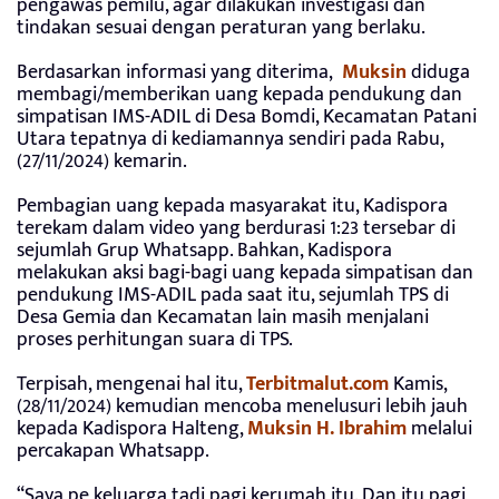
pengawas pemilu, agar dilakukan investigasi dan
tindakan sesuai dengan peraturan yang berlaku.
Berdasarkan informasi yang diterima,
Muksin
diduga
membagi/memberikan uang kepada pendukung dan
simpatisan IMS-ADIL di Desa Bomdi, Kecamatan Patani
Utara tepatnya di kediamannya sendiri pada Rabu,
(27/11/2024) kemarin.
Pembagian uang kepada masyarakat itu, Kadispora
terekam dalam video yang berdurasi 1:23 tersebar di
sejumlah Grup Whatsapp. Bahkan, Kadispora
melakukan aksi bagi-bagi uang kepada simpatisan dan
pendukung IMS-ADIL pada saat itu, sejumlah TPS di
Desa Gemia dan Kecamatan lain masih menjalani
proses perhitungan suara di TPS.
Terpisah, mengenai hal itu,
Terbitmalut.com
Kamis,
(28/11/2024) kemudian mencoba menelusuri lebih jauh
kepada Kadispora Halteng,
Muksin H. Ibrahim
melalui
percakapan Whatsapp.
“Saya pe keluarga tadi pagi kerumah itu. Dan itu pagi