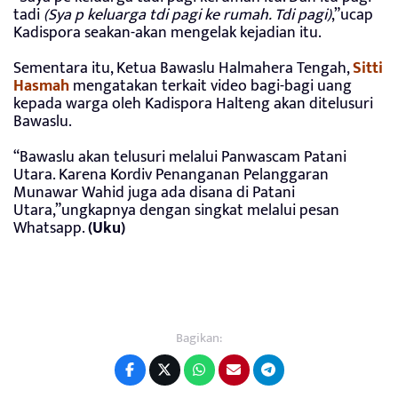
tadi
(Sya p keluarga tdi pagi ke rumah. Tdi pagi)
,”ucap
Kadispora seakan-akan mengelak kejadian itu.
Sementara itu, Ketua Bawaslu Halmahera Tengah,
Sitti
Hasmah
mengatakan terkait video bagi-bagi uang
kepada warga oleh Kadispora Halteng akan ditelusuri
Bawaslu.
“Bawaslu akan telusuri melalui Panwascam Patani
Utara. Karena Kordiv Penanganan Pelanggaran
Munawar Wahid juga ada disana di Patani
Utara,”ungkapnya dengan singkat melalui pesan
Whatsapp.
(Uku)
Bagikan: