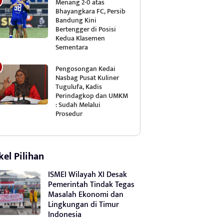
Menang 2-0 atas
Bhayangkara FC, Persib
Bandung Kini
Bertengger di Posisi
Kedua Klasemen
Sementara
Pengosongan Kedai
Nasbag Pusat Kuliner
Tugulufa, Kadis
Perindagkop dan UMKM
: Sudah Melalui
Prosedur
kel Pilihan
ISMEI Wilayah XI Desak
Pemerintah Tindak Tegas
Masalah Ekonomi dan
Lingkungan di Timur
Indonesia