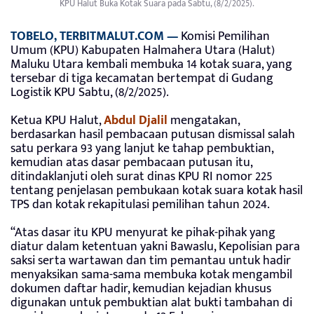
KPU Halut Buka Kotak Suara pada Sabtu, (8/2/2025).
TOBELO, TERBITMALUT.COM —
Komisi Pemilihan
Umum (KPU) Kabupaten Halmahera Utara (Halut)
Maluku Utara kembali membuka 14 kotak suara, yang
tersebar di tiga kecamatan bertempat di Gudang
Logistik KPU Sabtu, (8/2/2025).
Ketua KPU Halut,
Abdul Djalil
mengatakan,
berdasarkan hasil pembacaan putusan dismissal salah
satu perkara 93 yang lanjut ke tahap pembuktian,
kemudian atas dasar pembacaan putusan itu,
ditindaklanjuti oleh surat dinas KPU RI nomor 225
tentang penjelasan pembukaan kotak suara kotak hasil
TPS dan kotak rekapitulasi pemilihan tahun 2024.
“Atas dasar itu KPU menyurat ke pihak-pihak yang
diatur dalam ketentuan yakni Bawaslu, Kepolisian para
saksi serta wartawan dan tim pemantau untuk hadir
menyaksikan sama-sama membuka kotak mengambil
dokumen daftar hadir, kemudian kejadian khusus
digunakan untuk pembuktian alat bukti tambahan di