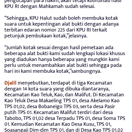
pengucapan para hakim, akan tetapi koordinasi hasil
KPU RI dengan Mahkamah sudah selesai.
“Sehingga, KPU Halut sudah boleh membuka kotak
suara untuk kepentingan alat bukti dengan adanya
terbitan edaran nomor 225 dari KPU RI terkait
petunjuk pembukaan kotak,”jelasnya.
“Jumlah kotak sesuai dengan hasil pemetaan ada
beberapa alat bukti kami sudah lengkapi lokasi khusus
yang diadukan hanya beberapa yang mungkin kami
perlu untuk menambahkan alat bukti sehingga pada
hari ini kami membuka kotak,”sambungnya.
Djalil
menyebutkan, terdapat di tiga Kecamatan
dengan 14 kota suara yang dibuka diantaranya,
Kecamatan Kao Teluk, Kao, dan Malifut. Di Kecamatan
Kao Teluk Desa Makaeling TPS 01, desa Akelamo Kao
TPS 01,02, desa Bobaneigo TPS 03, serta desa Pasir
putih TPS 01. Kecamatan Malifut terdiri dari desa
Tabobo, TPS 01,02 desa Terpadu TPS 01, desa Soma TPS
01. Kemudian Kecamatan Kao Desa Kusu, TPS 01,
Soasangaji Dim-dim TPS 01, dan di Desa Kao TPS 01,02