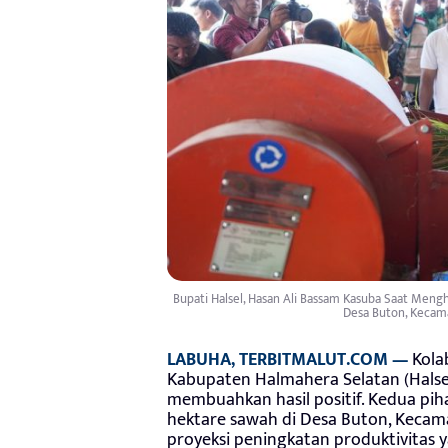
Bupati Halsel, Hasan Ali Bassam Kasuba Saat Meng
Desa Buton, Kecamat
LABUHA, TERBITMALUT.COM —
Kola
Kabupaten Halmahera Selatan (Hals
membuahkan hasil positif. Kedua pih
hektare sawah di Desa Buton, Kecama
proyeksi peningkatan produktivitas y