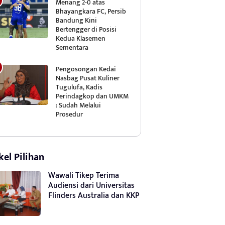
Menang 2-0 atas
Bhayangkara FC, Persib
Bandung Kini
Bertengger di Posisi
Kedua Klasemen
Sementara
Pengosongan Kedai
Nasbag Pusat Kuliner
Tugulufa, Kadis
Perindagkop dan UMKM
: Sudah Melalui
Prosedur
kel Pilihan
Wawali Tikep Terima
Audiensi dari Universitas
Flinders Australia dan KKP