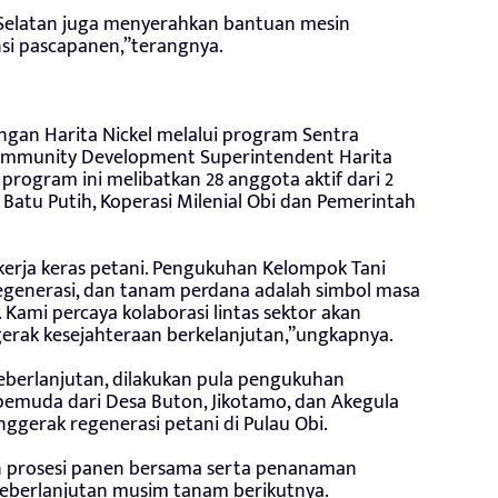
elatan juga menyerahkan bantuan mesin
nsi pascapanen,”terangnya.
ungan Harita Nickel melalui program Sentra
ommunity Development Superintendent Harita
program ini melibatkan 28 anggota aktif dari 2
Batu Putih, Koperasi Milenial Obi dan Pemerintah
 kerja keras petani. Pengukuhan Kelompok Tani
regenerasi, dan tanam perdana adalah simbol masa
Kami percaya kolaborasi lintas sektor akan
erak kesejahteraan berkelanjutan,”ungkapnya.
eberlanjutan, dilakukan pula pengukuhan
 pemuda dari Desa Buton, Jikotamo, dan Akegula
gerak regenerasi petani di Pulau Obi.
n prosesi panen bersama serta penanaman
keberlanjutan musim tanam berikutnya.