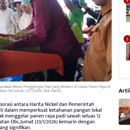
hunakan Mesin Penggilingan Padi yang Modern di Lokasi Panen Raya di
Arti
an Obi Jumat, (23/1/2026). Dok. Harita
borasi antara Harita Nickel dan Pemerintah
el) dalam memperkuat ketahanan pangan lokal
ak menggelar panen raya padi sawah seluas 12
tan Obi, Jumat (23/1/2026) kemarin dengan
ang signifikan.