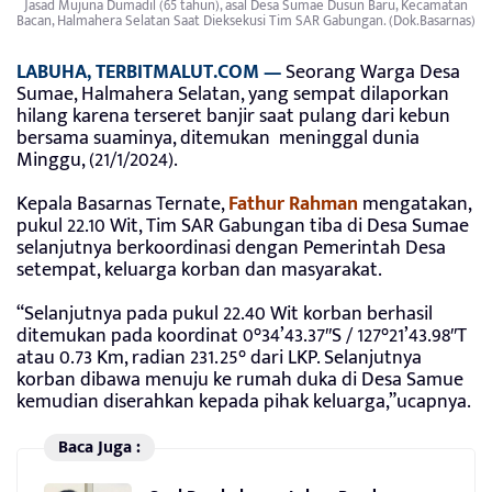
Jasad Mujuna Dumadil (65 tahun), asal Desa Sumae Dusun Baru, Kecamatan
Bacan, Halmahera Selatan Saat Dieksekusi Tim SAR Gabungan. (Dok.Basarnas)
LABUHA, TERBITMALUT.COM —
Seorang Warga Desa
Sumae, Halmahera Selatan, yang sempat dilaporkan
hilang karena terseret banjir saat pulang dari kebun
bersama suaminya, ditemukan meninggal dunia
Minggu, (21/1/2024).
Kepala Basarnas Ternate,
Fathur Rahman
mengatakan,
pukul 22.10 Wit, Tim SAR Gabungan tiba di Desa Sumae
selanjutnya berkoordinasi dengan Pemerintah Desa
setempat, keluarga korban dan masyarakat.
“Selanjutnya pada pukul 22.40 Wit korban berhasil
ditemukan pada koordinat 0°34’43.37″S / 127°21’43.98″T
atau 0.73 Km, radian 231.25° dari LKP. Selanjutnya
korban dibawa menuju ke rumah duka di Desa Samue
kemudian diserahkan kepada pihak keluarga,”ucapnya.
Baca Juga :