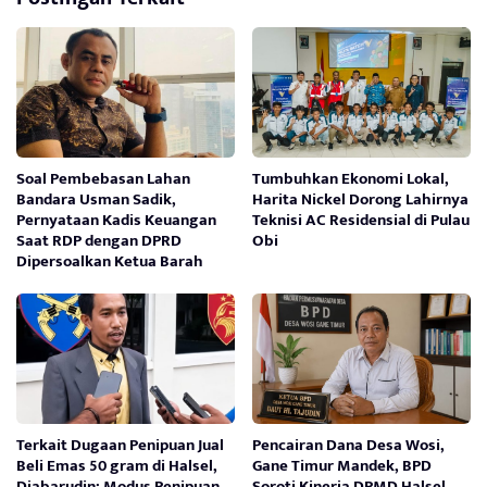
Soal Pembebasan Lahan
Tumbuhkan Ekonomi Lokal,
Bandara Usman Sadik,
Harita Nickel Dorong Lahirnya
Pernyataan Kadis Keuangan
Teknisi AC Residensial di Pulau
Saat RDP dengan DPRD
Obi
Dipersoalkan Ketua Barah
Terkait Dugaan Penipuan Jual
Pencairan Dana Desa Wosi,
Beli Emas 50 gram di Halsel,
Gane Timur Mandek, BPD
Djabarudin; Modus Penipuan
Soroti Kinerja DPMD Halsel