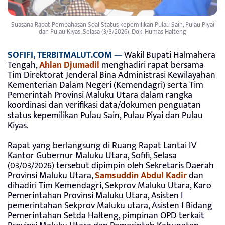
Suasana Rapat Pembahasan Soal Status kepemilikan Pulau Sain, Pulau Piyai
dan Pulau Kiyas, Selasa (3/3/2026). Dok. Humas Halteng
SOFIFI, TERBITMALUT.COM —
Wakil Bupati Halmahera
Tengah,
Ahlan Djumadil
menghadiri rapat bersama
Tim Direktorat Jenderal Bina Administrasi Kewilayahan
Kementerian Dalam Negeri (Kemendagri) serta Tim
Pemerintah Provinsi Maluku Utara dalam rangka
koordinasi dan verifikasi data/dokumen penguatan
status kepemilikan Pulau Sain, Pulau Piyai dan Pulau
Kiyas.
Rapat yang berlangsung di Ruang Rapat Lantai IV
Kantor Gubernur Maluku Utara, Sofifi, Selasa
(03/03/2026) tersebut dipimpin oleh Sekretaris Daerah
Provinsi Maluku Utara,
Samsuddin Abdul Kadir
dan
dihadiri Tim Kemendagri, Sekprov Maluku Utara, Karo
Pemerintahan Provinsi Maluku Utara, Asisten I
pemerintahan Sekprov Maluku utara, Asisten I Bidang
Pemerintahan Setda Halteng, pimpinan OPD terkait