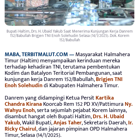
Bupati Haltim, Drs. H. Ubaid Yakub Saat Menerima Kunjungan Kerja Danrem
152/Babullah Brigjen TNI Enoh Solehudin Selasa (14/1/2025). Dok. Korem
152/Babullah
MABA, TERBITMALUT.COM —
Masyarakat Halmahera
Timur (Haltim) menyampaikan kerinduan mereka
terhadap kehadiran TNI, terutama pembentukan
Kodim dan Batalyon Teritorial Pembangunan, saat
kunjungan kerja Danrem 152/Babullah,
Brigjen TNI
Enoh Solehudin
di Kabupaten Halmahera Timur.
Danrem yang didampingi Ketua Persit
Kartika
Chandra Kirana
Koorcab Rem 152 PD XV/Pattimura
Ny.
Wahyu Enoh
, serta sejumlah pejabat Korem lainnya,
disambut hangat oleh Bupati Haltim,
Drs. H. Ubaid
Yakub
, Wakil Bupati,
Anjas Taher
, Sekretaris Daerah,
Ir.
Ricky Chairul
, dan jajaran pimpinan OPD Halmahera
Timur, Selasa (14/1/2025).