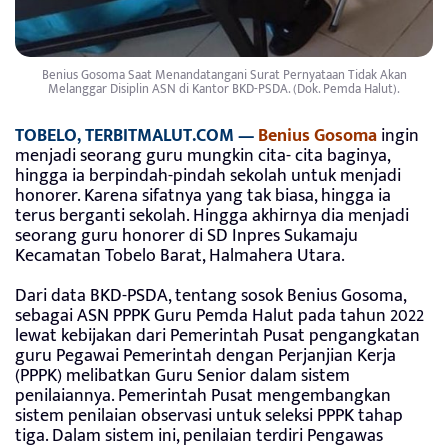
Benius Gosoma Saat Menandatangani Surat Pernyataan Tidak Akan
Melanggar Disiplin ASN di Kantor BKD-PSDA. (Dok. Pemda Halut).
TOBELO, TERBITMALUT.COM —
Benius Gosoma
ingin
menjadi seorang guru mungkin cita- cita baginya,
hingga ia berpindah-pindah sekolah untuk menjadi
honorer. Karena sifatnya yang tak biasa, hingga ia
terus berganti sekolah. Hingga akhirnya dia menjadi
seorang guru honorer di SD Inpres Sukamaju
Kecamatan Tobelo Barat, Halmahera Utara.
Dari data BKD-PSDA, tentang sosok Benius Gosoma,
sebagai ASN PPPK Guru Pemda Halut pada tahun 2022
lewat kebijakan dari Pemerintah Pusat pengangkatan
guru Pegawai Pemerintah dengan Perjanjian Kerja
(PPPK) melibatkan Guru Senior dalam sistem
penilaiannya. Pemerintah Pusat mengembangkan
sistem penilaian observasi untuk seleksi PPPK tahap
tiga. Dalam sistem ini, penilaian terdiri Pengawas