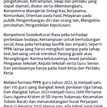
pengetahuan, Ketrampilan, Sikap dan perilaku yang
dapat diamati, diukur serta dikembangkan),
Kompetensi Manajerial (Integritas, Kerjasama,
Komunikasi, Orientasi pada hasil, Pelayanan pada
publik, Pengembangan diri dan orang lain, Mengelola
perubahan, Pengambilan keputusan).
Kompetensi Sosiokultural (Rasa peka terhadap
perbedaan budaya, Kemampuan untuk berhubungan
social, Rasa peka terhadap konflik dan empati). Seperti
PPPK lainya yang harus mengikuti sampai pada tahap
test, bersaing untuk merebut Passing grade atau
Perangkingan. Karena kelulusannya, lewat penilaian
Pengawas Sekolah, Kepala Sekolah serta Guru Senior.
Dan penilaiannya hanya pada Hasil Kerja dan Perilaku
Kerja.
Melalui formasi PPPK guru tahun 2022, ia menjadi satu
dari 310 guru yang diangkat lewat penilaian tiga tahap.
Dan diangkat tahun 2023 menjadi Guru, (Ahli Pertama-
Guru Agama Kristen di SD Inpres Sukamaju Kecamatan
Tobelo Barat) dan menandatangani Surat Perjanjian
Kerja 11 Agustus 2023. Hanya saja, ada tabiat yang tidak