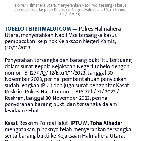
Polres Halmahera Utara, menyerahkan Nabil Moi tersangka kasus
pembacokan, ke pihak Kejaksaan Negeri Halmahera Utara Kamis,
(30/11/2023).
TOBELO TERBITMALUTCOM —
Polres Halmahera
Utara, menyerahkan Nabil Moi tersangka kasus
pembacokan, ke pihak Kejaksaan Negeri Kamis,
(30/11/2023).
Penyerahan tersangka dan barang bukti itu tertuang
dalam surat Kepala Kejaksaan Negeri Tobelo dengan
nomor : B-1277 /Q.1.12/Eku.1/11/2023, tanggal 30
November 2023, perihal pemberitahuan penyidikan
sudah lengkap (P.21) dan juga surat pengantar Kasat
Reskrim Polres Halut nomor. : BP/ 77.b/ XI/ 2023 /
Reskrim, tanggal 30 November 2023, perihal
penyerahan barang bukti dan tersangka dalam
keadaan sehat.
Kasat Reskrim Polres Halut,
IPTU M. Toha Alhadar
mengatakan, pihaknya telah menyerahkan tersangka
serta barang bukti ke Kejaksaan Halmahera Utara.