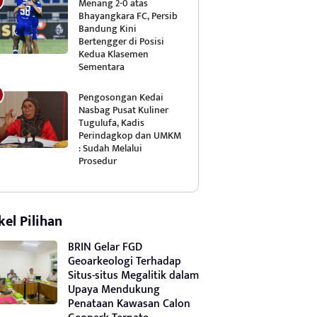
Menang 2-0 atas
Bhayangkara FC, Persib
Bandung Kini
Bertengger di Posisi
Kedua Klasemen
Sementara
Pengosongan Kedai
Nasbag Pusat Kuliner
Tugulufa, Kadis
Perindagkop dan UMKM
: Sudah Melalui
Prosedur
kel Pilihan
BRIN Gelar FGD
Geoarkeologi Terhadap
Situs-situs Megalitik dalam
Upaya Mendukung
Penataan Kawasan Calon