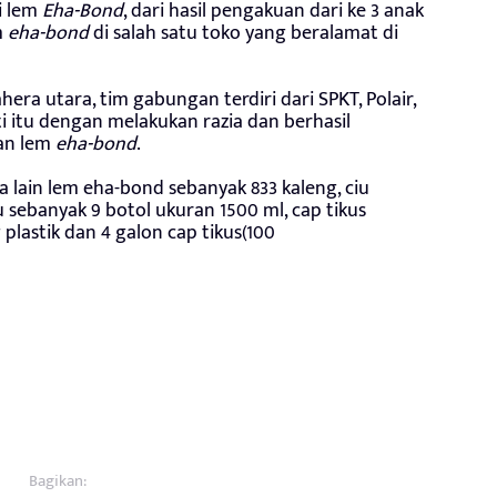
i lem
Eha-Bond
, dari hasil pengakuan dari ke 3 anak
m
eha-bond
di salah satu toko yang beralamat di
era utara, tim gabungan terdiri dari SPKT, Polair,
 itu dengan melakukan razia dan berhasil
an lem
eha-bond
.
 lain lem eha-bond sebanyak 833 kaleng, ciu
u sebanyak 9 botol ukuran 1500 ml, cap tikus
lastik dan 4 galon cap tikus(100
Bagikan: