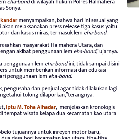
Lem
eha-bond
di wilayah hukum Polres Halmahera
as Sonya.
Iskandar
menyampaikan, bahwa hari ini sesuai yang
 akan melaksanakan press release tiga kasus yaitu
otor dan kasus miras, termasuk lem
eha-bond
.
eresahkan masyarakat Halmahera Utara, dan
 dengan akibat penggunaan lem
eha-bond
,”ujarnya.
da penggunaan lem
eha-bond
ini, tidak sampai disini
Pers untuk memberikan informasi dan edukasi
dari penggunaan lem
eha-bond
.
 pengusaha dan penjual agar tidak dilakukan lagi
ngetahui tolong dilaporkan,”terangnya.
ut,
Iptu M. Toha Alhadar
, menjelaskan kronologis
di tempat wisata kelapa dua kecamatan kao utara
tobelo tujuannya untuk inreyen motor baru,
 dua desa bori kecamatan kao utara, tiba-tiba