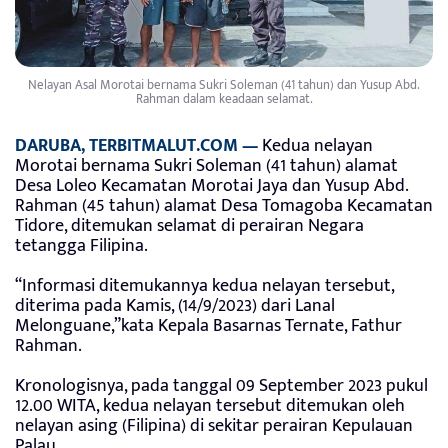
Nelayan Asal Morotai bernama Sukri Soleman (41 tahun) dan Yusup Abd.
Rahman dalam keadaan selamat.
DARUBA, TERBITMALUT.COM —
Kedua nelayan
Morotai bernama Sukri Soleman (41 tahun) alamat
Desa Loleo Kecamatan Morotai Jaya dan Yusup Abd.
Rahman (45 tahun) alamat Desa Tomagoba Kecamatan
Tidore, ditemukan selamat di perairan Negara
tetangga Filipina.
“Informasi ditemukannya kedua nelayan tersebut,
diterima pada Kamis, (14/9/2023) dari Lanal
Melonguane,”kata Kepala Basarnas Ternate, Fathur
Rahman.
Kronologisnya, pada tanggal 09 September 2023 pukul
12.00 WITA, kedua nelayan tersebut ditemukan oleh
nelayan asing (Filipina) di sekitar perairan Kepulauan
Palau.