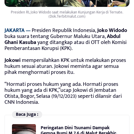
Presiden RI, Joko Widodo saat melakukan Kunjungan Kerja di Ternate.
(Dok.Terbitmalut.com)
JAKARTA —
Presiden Republik Indonesia,
Joko Widodo
buka suara tentang Gubernur Maluku Utara,
Abdul
Ghani Kasuba
yang ditangkap atau di OTT oleh Komisi
Pemberantasan Korupsi (KPK).
Jokowi
mempersilahkan KPK untuk melakukan proses
hukum sesuai aturan. Jokowi meminta agar semua
pihak menghormati proses itu.
“Hormati proses hukum yang ada. Hormati proses
hukum yang ada di KPK,”ucap Jokowi di Jembatan
Otista, Bogor, Selasa (19/12/2023) seperti dilansir dari
CNN Indonesia.
Baca Juga :
Peringatan Dini Tsunami Dampak
Gempa Bumi M 7,6 di Malut Berakhir,