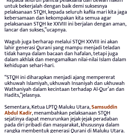
“Kepada seluruh panitia pelaksana dan dewan hakim
untuk bekerjalah dengan baik demi suksesnya
pelaksanaan STQH, kepada seluruh kafila mari kita jaga
kebersamaan dan kekompakan kita semua agar
pelaksanaan STQH ke XXVIII ini berjalan dengan aman,
lancar dan sukses,”ucapnya.
Wagub juga berharap melalui STQH XXVIII ini akan
lahir generasi Qurani yang mampu menjadi teladan
tidak hanya dalam bacaan dan hafalan, tetapi juga
dalam akhlak dan mengamalkan nilai-nilai Islam dalam
kehidupan sehari-hari.
“STQH ini diharapkan menjadi ajang mempererat
ukhuwah Islamiyah, ukhuwah Insaniyah dan ukhuwah
Wathaniyah dalam kecintaan terhadap Al-Qur’an dan
Hadits,”jelasnya.
Sementara, Ketua LPTQ Maluku Utara,
Samsuddin
Abdul Kadir
, menambahkan pelaksanaan STQH
sejatinya dapat menurunkan jejak-jejak peradaban
pada diri pribadi dan masyarakat, khususnya dalam
rangka membentuk generasi Qurani di Maluku Utara.