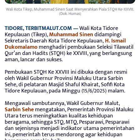
Wali Kota Tikep, Muhammad Sinen Saat Menyerahkan Piala STQH Ke-XXVIII.
(Dok. Humas)
TIDORE, TERBITMALUT.COM —
Wali Kota Tidore
Kepulauan (Tikep),
Muhammad Sinen
didampingi
Sekretaris Daerah Kota Tidore Kepulauan,
H. Ismail
Dukomalamo
menghadiri pembukaan Seleksi Tilawatil
Qur’an dan Hadits (STQH) ke XXVIII, yang berlangsung
aman, lancar dan sukses.
Pembukaan STQH Ke XXVIII ini dibuka dengan resmi
oleh Wakil Gubernur Provinsi Maluku Utara Sarbin
Sehe, di pelataran Masjid Shaful Khairat, Sofifi Kota
Tidore Kepulauan, pada Minggu (15/6/2025) malam.
Mengawali sambutannya, Wakil Gubernur Malut,
Sarbin Sehe
mengatakan, Pemerintah Provinsi Maluku
Utara terus meningkatkan kualitas kehidupan
beragama, sehingga STQ, MTQ, Pesparawi, Pesparawi
dan sejenisnya menjadi indikator utama pemerintahan
ini, pemerintah terus mendorong agar kehidupan