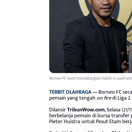
Borneo FC resmi mendatangkan Habibi A. Jusuf untu
TERBIT OLAHRAGA —
Borneo FC sec
pemain yang tengah
on fire
di Liga 2
Dilansir
TribunWow.com
, Selasa (21
berbelanja pemain di bursa transfer 
Pieter Huistra untuk Pesut Etam berj