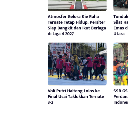
Atmosfer Gelora Kie Raha
Tunduk
Ternate Tetap Hidup, Persiter
Silat H
Siap Bangkit dan Ikut Berlaga
Emas d
di Liga 4 2027
Utara
Voli Putri Halteng Lolos ke
SSB GSU
Final Usai Taklukkan Ternate
Perdan
3-2
Indone