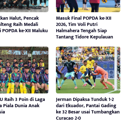
kan Halut, Pencak
Masuk Final POPDA ke-XII
alteng Raih Medali
2026, Tim Voli Putri
i POPDA ke-XII Maluku
Halmahera Tengah Siap
Tantang Tidore Kepulauan
 Raih 3 Poin di Laga
Jerman Dipaksa Tunduk 1-2
a Piala Dunia Anak
dari Ekuador, Pantai Gading
sia
ke 32 Besar usai Tumbangkan
Curacao 2-0