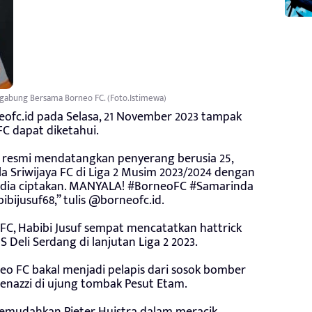
rgabung Bersama Borneo FC. (Foto.Istimewa)
fc.id pada Selasa, 21 November 2023 tampak
FC dapat diketahui.
 resmi mendatangkan penyerang berusia 25,
a Sriwijaya FC di Liga 2 Musim 2023/2024 dengan
ist dia ciptakan. MANYALA! #BorneoFC #Samarinda
jusuf68,” tulis @borneofc.id.
, Habibi Jusuf sempat mencatatkan hattrick
 Deli Serdang di lanjutan Liga 2 2023.
neo FC bakal menjadi pelapis dari sosok bomber
adenazzi di ujung tombak Pesut Etam.
memudahkan Pieter Huistra dalam meracik