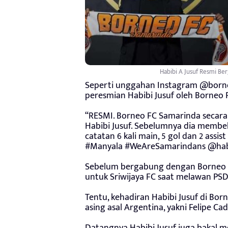
Habibi A Jusuf Resmi Be
Seperti unggahan Instagram @borneo
peresmian Habibi Jusuf oleh Borneo 
“RESMI. Borneo FC Samarinda secara
Habibi Jusuf. Sebelumnya dia membel
catatan 6 kali main, 5 gol dan 2 ass
#Manyala #WeAreSamarindans @habibi
Sebelum bergabung dengan Borneo FC
untuk Sriwijaya FC saat melawan PSDS
Tentu, kehadiran Habibi Jusuf di Bor
asing asal Argentina, yakni Felipe C
Datangnya Habibi Jusuf juga bakal 