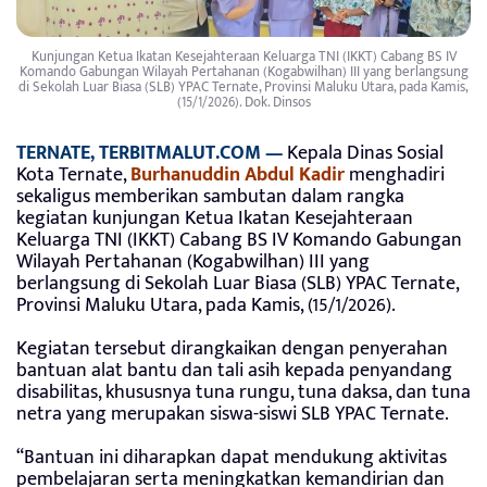
Kunjungan Ketua Ikatan Kesejahteraan Keluarga TNI (IKKT) Cabang BS IV
Komando Gabungan Wilayah Pertahanan (Kogabwilhan) III yang berlangsung
di Sekolah Luar Biasa (SLB) YPAC Ternate, Provinsi Maluku Utara, pada Kamis,
(15/1/2026). Dok. Dinsos
TERNATE, TERBITMALUT.COM —
Kepala Dinas Sosial
Kota Ternate,
Burhanuddin Abdul Kadir
menghadiri
sekaligus memberikan sambutan dalam rangka
kegiatan kunjungan Ketua Ikatan Kesejahteraan
Keluarga TNI (IKKT) Cabang BS IV Komando Gabungan
Wilayah Pertahanan (Kogabwilhan) III yang
berlangsung di Sekolah Luar Biasa (SLB) YPAC Ternate,
Provinsi Maluku Utara, pada Kamis, (15/1/2026).
Kegiatan tersebut dirangkaikan dengan penyerahan
bantuan alat bantu dan tali asih kepada penyandang
disabilitas, khususnya tuna rungu, tuna daksa, dan tuna
netra yang merupakan siswa-siswi SLB YPAC Ternate.
“Bantuan ini diharapkan dapat mendukung aktivitas
pembelajaran serta meningkatkan kemandirian dan