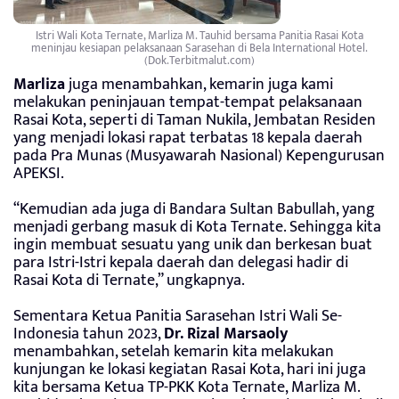
Istri Wali Kota Ternate, Marliza M. Tauhid bersama Panitia Rasai Kota
meninjau kesiapan pelaksanaan Sarasehan di Bela International Hotel.
(Dok.Terbitmalut.com)
Marliza
juga menambahkan, kemarin juga kami
melakukan peninjauan tempat-tempat pelaksanaan
Rasai Kota, seperti di Taman Nukila, Jembatan Residen
yang menjadi lokasi rapat terbatas 18 kepala daerah
pada Pra Munas (Musyawarah Nasional) Kepengurusan
APEKSI.
“Kemudian ada juga di Bandara Sultan Babullah, yang
menjadi gerbang masuk di Kota Ternate. Sehingga kita
ingin membuat sesuatu yang unik dan berkesan buat
para Istri-Istri kepala daerah dan delegasi hadir di
Rasai Kota di Ternate,” ungkapnya.
Sementara Ketua Panitia Sarasehan Istri Wali Se-
Indonesia tahun 2023,
Dr. Rizal Marsaoly
menambahkan, setelah kemarin kita melakukan
kunjungan ke lokasi kegiatan Rasai Kota, hari ini juga
kita bersama Ketua TP-PKK Kota Ternate, Marliza M.