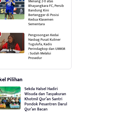
Menang 2-0 atas
Bhayangkara FC, Persib
Bandung Kini
Bertengger di Posisi
Kedua Klasemen
Sementara
Pengosongan Kedai
Nasbag Pusat Kuliner
Tugulufa, Kadis
Perindagkop dan UMKM
: Sudah Melalui
Prosedur
kel Pilihan
Sekda Halsel Hadiri
Wisuda dan Tasyakuran
Khotmil Qur’an Santri
Pondok Pesantren Darul
Qur’an Bacan