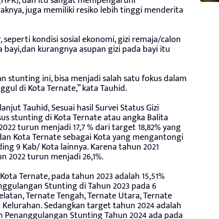
(HPK), dan itu sangat mempengaruhi
ya, juga memiliki resiko lebih tinggi menderita
, seperti kondisi sosial ekonomi, gizi remaja/calon
ada bayi,dan kurangnya asupan gizi pada bayi itu
stunting ini, bisa menjadi salah satu fokus dalam
ul di Kota Ternate,” kata Tauhid.
njut Tauhid, Sesuai hasil Survei Status Gizi
sus stunting di Kota Ternate atau angka Balita
022 turun menjadi 17,7 % dari target 18,82% yang
dan Kota Ternate sebagai Kota yang mengantongi
ing 9 Kab/ Kota lainnya. Karena tahun 2021
un 2022 turun menjadi 26,1%.
Kota Ternate, pada tahun 2023 adalah 15,51%
ggulangan Stunting di Tahun 2023 pada 6
elatan, Ternate Tengah, Ternate Utara, Ternate
0 Kelurahan. Sedangkan target tahun 2024 adalah
n Penanggulangan Stunting Tahun 2024 ada pada