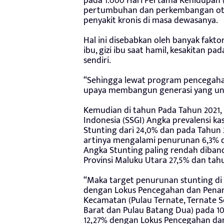
pada 1.000 Hari Pertama Kehidupan 
pertumbuhan dan perkembangan otakn
penyakit kronis di masa dewasanya.
Hal ini disebabkan oleh banyak faktor
ibu, gizi ibu saat hamil, kesakitan p
sendiri.
“Sehingga lewat program pencegahan 
upaya membangun generasi yang ungg
Kemudian di tahun Pada Tahun 2021, la
Indonesia (SSGI) Angka prevalensi ka
Stunting dari 24,0% dan pada Tahun 2
artinya mengalami penurunan 6,3% 
Angka Stunting paling rendah diband
Provinsi Maluku Utara 27,5% dan tah
“Maka target penurunan stunting di 
dengan Lokus Pencegahan dan Penan
Kecamatan (Pulau Ternate, Ternate S
Barat dan Pulau Batang Dua) pada 1
12,27% dengan Lokus Pencegahan da