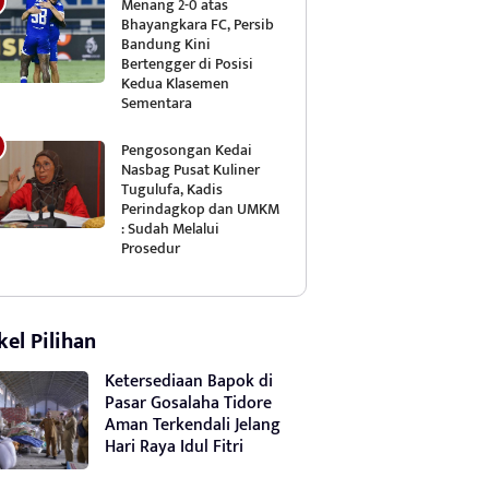
Menang 2-0 atas
Bhayangkara FC, Persib
Bandung Kini
Bertengger di Posisi
Kedua Klasemen
Sementara
Pengosongan Kedai
Nasbag Pusat Kuliner
Tugulufa, Kadis
Perindagkop dan UMKM
: Sudah Melalui
Prosedur
kel Pilihan
Ketersediaan Bapok di
Pasar Gosalaha Tidore
Aman Terkendali Jelang
Hari Raya Idul Fitri