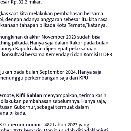
sar Rp. 32,2 miliar.
kas saat kita melakukan pembahasan bersama
i, dengan adanya anggaran sebesar itu kita rasa
ksanaan tahapan pilkada Kota Ternate,”katanya.
emungkinan di akhir November 2023 sudah bisa
nching pilkada. Hanya saja dalam Rakor pada bulan
annya Kapolri akan dipercepat pelaksanaan
at konsultasi bersama Kemendagri dan Komisi II DPR
ajukan pada bulan September 2024. Hanya saja
ta menunggu perkembangan saja dari KPU
ernate,
Kifli Sahlan
menyampaikan, terima kasih
dilakukan pembahasan sebelumnya. Hanya saja,
tusan Gubernur, sebagai termuat dalam
ana pilkada.
SK Gubernur nomor : 482 tahun 2023 yang
ber 2023 kemarin. Dan itu sudah ditindaklanjuti