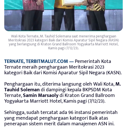
Wali Kota Ternate, M. Tauhid Solemana saat menerima penghargaan
Meritokrasi 2023 kategori Baik dari Komisi Aparatur Sipil Negara (KASN)
yang berlangsung di Kraton Grand Ballroom Yogyakarta Marriott Hotel,
Kamis pagi (7/12/23).
TERNATE, TERBITMALUT.COM —
Pemerintah Kota
Ternate meraih penghargaan Meritokrasi 2023
kategori Baik dari Komisi Aparatur Sipil Negara (KASN).
Penghargaan itu, diterima langsung oleh Wali Kota,
M.
Tauhid Soleman
di dampingi kepala BKPSDM Kota
Ternate,
Samin Marsaoly
di Kraton Grand Ballroom
Yogyakarta Marriott Hotel, Kamis pagi (7/12/23).
Sehingga, sudah tercatat ada 96 instansi pemerintah
yang mendapat penghargaan kategori Baik atas
penerapan sistem merit dalam manajemen ASN ini.