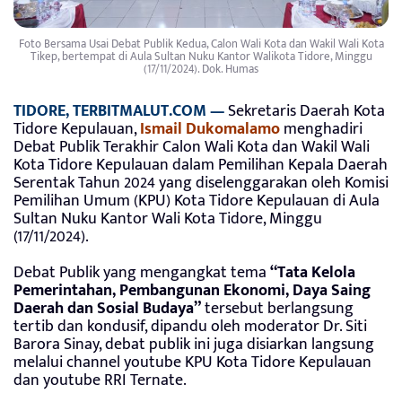
Foto Bersama Usai Debat Publik Kedua, Calon Wali Kota dan Wakil Wali Kota
Tikep, bertempat di Aula Sultan Nuku Kantor Walikota Tidore, Minggu
(17/11/2024). Dok. Humas
TIDORE, TERBITMALUT.COM —
Sekretaris Daerah Kota
Tidore Kepulauan,
Ismail Dukomalamo
menghadiri
Debat Publik Terakhir Calon Wali Kota dan Wakil Wali
Kota Tidore Kepulauan dalam Pemilihan Kepala Daerah
Serentak Tahun 2024 yang diselenggarakan oleh Komisi
Pemilihan Umum (KPU) Kota Tidore Kepulauan di Aula
Sultan Nuku Kantor Wali Kota Tidore, Minggu
(17/11/2024).
Debat Publik yang mengangkat tema
“Tata Kelola
Pemerintahan, Pembangunan Ekonomi, Daya Saing
Daerah dan Sosial Budaya”
tersebut berlangsung
tertib dan kondusif, dipandu oleh moderator Dr. Siti
Barora Sinay, debat publik ini juga disiarkan langsung
melalui channel youtube KPU Kota Tidore Kepulauan
dan youtube RRI Ternate.