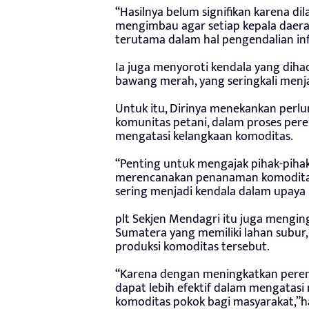
“Hasilnya belum signifikan karena di
mengimbau agar setiap kepala daera
terutama dalam hal pengendalian infl
Ia juga menyoroti kendala yang diha
bawang merah, yang seringkali menja
Untuk itu, Dirinya menekankan perlu
komunitas petani, dalam proses per
mengatasi kelangkaan komoditas.
“Penting untuk mengajak pihak-piha
merencanakan penanaman komoditas 
sering menjadi kendala dalam upaya 
plt Sekjen Mendagri itu juga mengin
Sumatera yang memiliki lahan subur,
produksi komoditas tersebut.
“Karena dengan meningkatkan perenc
dapat lebih efektif dalam mengatasi
komoditas pokok bagi masyarakat,”h