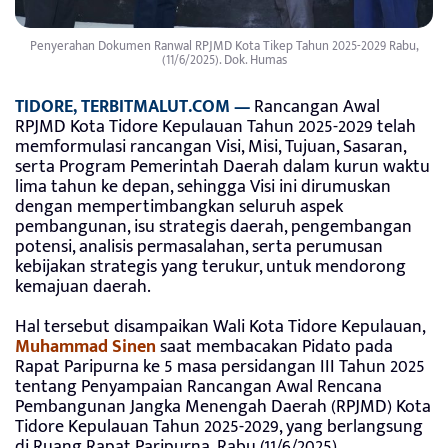
Penyerahan Dokumen Ranwal RPJMD Kota Tikep Tahun 2025-2029 Rabu,
(11/6/2025). Dok. Humas
TIDORE, TERBITMALUT.COM —
Rancangan Awal
RPJMD Kota Tidore Kepulauan Tahun 2025-2029 telah
memformulasi rancangan Visi, Misi, Tujuan, Sasaran,
serta Program Pemerintah Daerah dalam kurun waktu
lima tahun ke depan, sehingga Visi ini dirumuskan
dengan mempertimbangkan seluruh aspek
pembangunan, isu strategis daerah, pengembangan
potensi, analisis permasalahan, serta perumusan
kebijakan strategis yang terukur, untuk mendorong
kemajuan daerah.
Hal tersebut disampaikan Wali Kota Tidore Kepulauan,
Muhammad Sinen
saat membacakan Pidato pada
Rapat Paripurna ke 5 masa persidangan III Tahun 2025
tentang Penyampaian Rancangan Awal Rencana
Pembangunan Jangka Menengah Daerah (RPJMD) Kota
Tidore Kepulauan Tahun 2025-2029, yang berlangsung
di Ruang Rapat Paripurna, Rabu (11/6/2025).