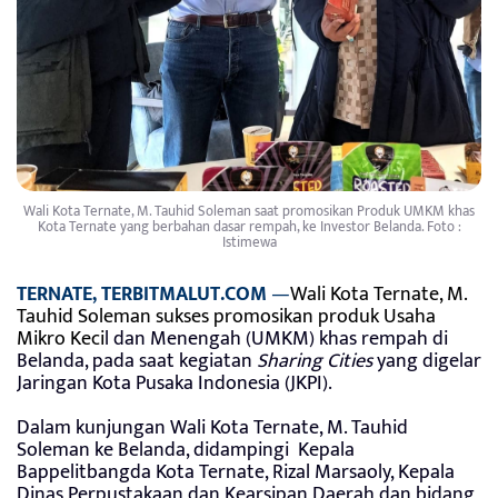
Wali Kota Ternate, M. Tauhid Soleman saat promosikan Produk UMKM khas
Kota Ternate yang berbahan dasar rempah, ke Investor Belanda. Foto :
Istimewa
TERNATE, TERBITMALUT.COM
—
Wali Kota Ternate, M.
Tauhid Soleman sukses promosikan pr
oduk Usaha
Mikro Keci
l dan Menengah (UMKM) khas rempah di
Belanda, pada saat kegiatan
Sharing Cities
yang digelar
Jaringan Kota Pusaka Indonesia (JKPI).
Dalam kunjungan Wali Kota Ternate, M. Tauhid
Soleman ke Belanda, didampingi Kepala
Bappelitbangda Kota Ternate, Rizal Marsaoly, Kepala
Dinas Perpustakaan dan Kearsipan Daerah dan bidang