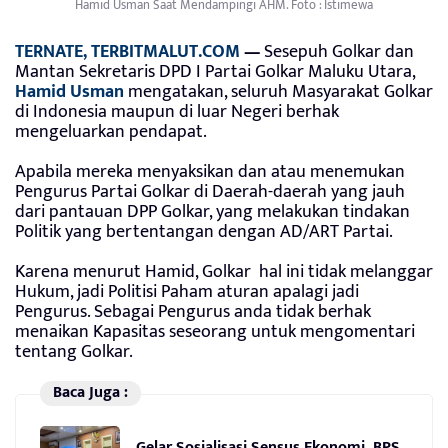
Hamid Usman Saat Mendampingi AHM. Foto : Istimewa
TERNATE, TERBITMALUT.COM
—
Sesepuh Golkar dan
Mantan Sekretaris DPD I Partai Golkar Maluku Utara,
Hamid Usman
mengatakan, seluruh Masyarakat Golkar
di Indonesia maupun di luar Negeri berhak
mengeluarkan pendapat.
Apabila mereka menyaksikan dan atau menemukan
Pengurus Partai Golkar di Daerah-daerah yang jauh
dari pantauan DPP Golkar, yang melakukan tindakan
Politik yang bertentangan dengan AD/ART Partai.
Karena menurut Hamid, Golkar hal ini tidak melanggar
Hukum, jadi Politisi Paham aturan apalagi jadi
Pengurus. Sebagai Pengurus anda tidak berhak
menaikan Kapasitas seseorang untuk mengomentari
tentang Golkar.
Baca Juga :
Gelar Sosialisasi Sensus Ekonomi, BPS