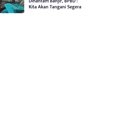
Dihantam Banjir, BPBD :
Kita Akan Tangani Segera