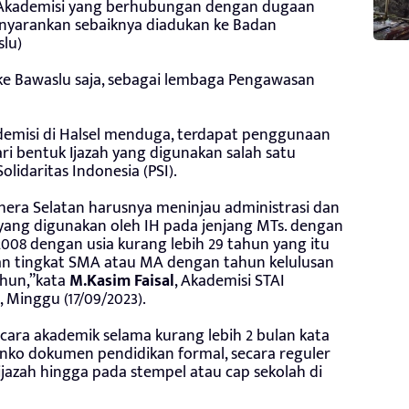
Akademisi yang berhubungan dengan dugaan
nyarankan sebaiknya diadukan ke Badan
lu)
or ke Bawaslu saja, sebagai lembaga Pengawasan
ademisi di Halsel menduga, terdapat penggunaan
dari bentuk Ijazah yang digunakan salah satu
olidaritas Indonesia (PSI).
era Selatan harusnya meninjau administrasi dan
yang digunakan oleh IH pada jenjang MTs. dengan
2008 dengan usia kurang lebih 29 tahun yang itu
tan tingkat SMA atau MA dengan tahun kelulusan
ahun,”kata
M.Kasim Faisal
, Akademisi STAI
, Minggu (17/09/2023).
secara akademik selama kurang lebih 2 bulan kata
lanko dokumen pendidikan formal, secara reguler
ijazah hingga pada stempel atau cap sekolah di