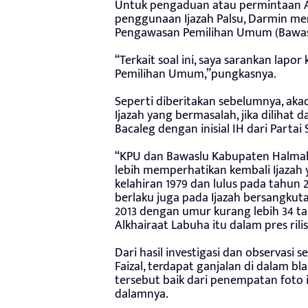
Untuk pengaduan atau permintaan 
penggunaan Ijazah Palsu, Darmin me
Pengawasan Pemilihan Umum (Bawas
“Terkait soal ini, saya sarankan lap
Pemilihan Umum,”pungkasnya.
Seperti diberitakan sebelumnya, ak
Ijazah yang bermasalah, jika dilihat 
Bacaleg dengan inisial IH dari Partai S
“KPU dan Bawaslu Kabupaten Halmah
lebih memperhatikan kembali Ijazah 
kelahiran 1979 dan lulus pada tahun 
berlaku juga pada Ijazah bersangku
2013 dengan umur kurang lebih 34 t
Alkhairaat Labuha itu dalam pres rilis
Dari hasil investigasi dan observasi 
Faizal, terdapat ganjalan di dalam b
tersebut baik dari penempatan foto 
dalamnya.