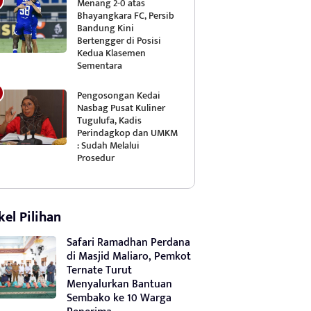
Menang 2-0 atas
Bhayangkara FC, Persib
Bandung Kini
Bertengger di Posisi
Kedua Klasemen
Sementara
Pengosongan Kedai
Nasbag Pusat Kuliner
Tugulufa, Kadis
Perindagkop dan UMKM
: Sudah Melalui
Prosedur
kel Pilihan
Safari Ramadhan Perdana
di Masjid Maliaro, Pemkot
Ternate Turut
Menyalurkan Bantuan
Sembako ke 10 Warga