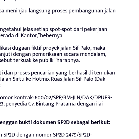
isa meninjau langsung proses pembangunan jalan
getahui jelas setiap spot-spot dari pekerjaan
berada di Kantor,”bebernya.
kasi dugaan fiktif proyek jalan Sif-Palo, maka
lanjuti dengan pemeriksaan secara mendalam,
sebut terkuak ke publik,”harapnya.
kti dan proses pencarian yang berhasil di temukan
lan Sirtu ke Hotmix Ruas Jalan Sif-Palo (Dak
:
nomor kontrak: 600/02/SPP/BM-JLN/DAK/DPUPR-
23, penyedia Cv. Bintang Pratama dengan ilai
denggan bukti dokumen SP2D sebagai berikut:
kan SP2D dengan nomor SP2D 2479/SP2D-