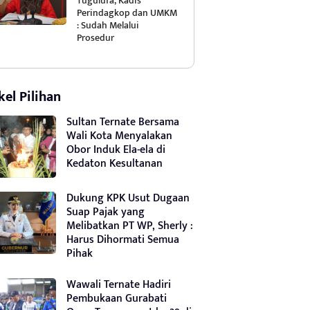
Tugulufa, Kadis
Perindagkop dan UMKM
: Sudah Melalui
Prosedur
kel Pilihan
Sultan Ternate Bersama
Wali Kota Menyalakan
Obor Induk Ela-ela di
Kedaton Kesultanan
Dukung KPK Usut Dugaan
Suap Pajak yang
Melibatkan PT WP, Sherly :
Harus Dihormati Semua
Pihak
Wawali Ternate Hadiri
Pembukaan Gurabati