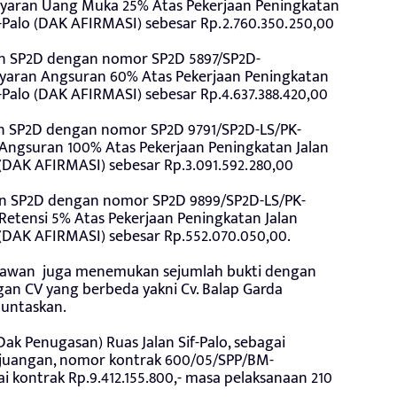
ayaran Uang Muka 25% Atas Pekerjaan Peningkatan
f-Palo (DAK AFIRMASI) sebesar Rp.2.760.350.250,00
kan SP2D dengan nomor SP2D 5897/SP2D-
ayaran Angsuran 60% Atas Pekerjaan Peningkatan
f-Palo (DAK AFIRMASI) sebesar Rp.4.637.388.420,00
kan SP2D dengan nomor SP2D 9791/SP2D-LS/PK-
 Angsuran 100% Atas Pekerjaan Peningkatan Jalan
 (DAK AFIRMASI) sebesar Rp.3.091.592.280,00
kan SP2D dengan nomor SP2D 9899/SP2D-LS/PK-
 Retensi 5% Atas Pekerjaan Peningkatan Jalan
o (DAK AFIRMASI) sebesar Rp.552.070.050,00.
artawan juga menemukan sejumlah bukti dengan
an CV yang berbeda yakni Cv. Balap Garda
tuntaskan.
ak Penugasan) Ruas Jalan Sif-Palo, sebagai
erjuangan, nomor kontrak 600/05/SPP/BM-
ai kontrak Rp.9.412.155.800,- masa pelaksanaan 210