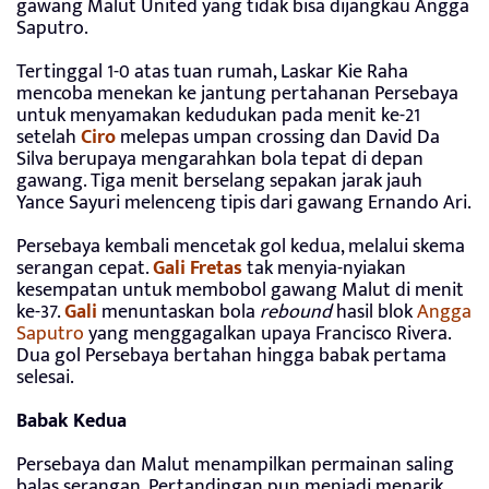
gawang Malut United yang tidak bisa dijangkau Angga
Saputro.
Tertinggal 1-0 atas tuan rumah, Laskar Kie Raha
mencoba menekan ke jantung pertahanan Persebaya
untuk menyamakan kedudukan pada menit ke-21
setelah
Ciro
melepas umpan crossing dan David Da
Silva berupaya mengarahkan bola tepat di depan
gawang. Tiga menit berselang sepakan jarak jauh
Yance Sayuri melenceng tipis dari gawang Ernando Ari.
Persebaya kembali mencetak gol kedua, melalui skema
serangan cepat.
Gali Fretas
tak menyia-nyiakan
kesempatan untuk membobol gawang Malut di menit
ke-37.
Gali
menuntaskan bola
rebound
hasil blok
Angga
Saputro
yang menggagalkan upaya Francisco Rivera.
Dua gol Persebaya bertahan hingga babak pertama
selesai.
Babak Kedua
Persebaya dan Malut menampilkan permainan saling
balas serangan. Pertandingan pun menjadi menarik