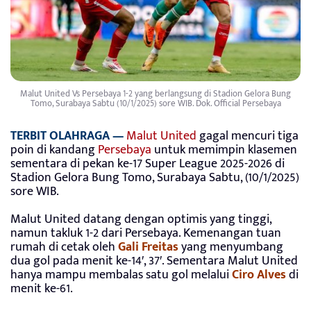
Malut United Vs Persebaya 1-2 yang berlangsung di Stadion Gelora Bung
Tomo, Surabaya Sabtu (10/1/2025) sore WIB. Dok. Official Persebaya
TERBIT OLAHRAGA —
Malut United
gagal mencuri tiga
poin di kandang
Persebaya
untuk memimpin klasemen
sementara di pekan ke-17 Super League 2025-2026 di
Stadion Gelora Bung Tomo, Surabaya Sabtu, (10/1/2025)
sore WIB.
Malut United datang dengan optimis yang tinggi,
namun takluk 1-2 dari Persebaya. Kemenangan tuan
rumah di cetak oleh
Gali Freitas
yang menyumbang
dua gol pada menit ke-14′, 37′. Sementara Malut United
hanya mampu membalas satu gol melalui
Ciro Alves
di
menit ke-61.