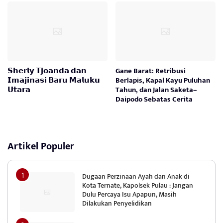
𝗦𝗵𝗲𝗿𝗹𝘆 𝗧𝗷𝗼𝗮𝗻𝗱𝗮 𝗱𝗮𝗻
Gane Barat: Retribusi
𝗜𝗺𝗮𝗷𝗶𝗻𝗮𝘀𝗶 𝗕𝗮𝗿𝘂 𝗠𝗮𝗹𝘂𝗸𝘂
Berlapis, Kapal Kayu Puluhan
𝗨𝘁𝗮𝗿𝗮
Tahun, dan Jalan Saketa–
Daipodo Sebatas Cerita
Artikel Populer
Dugaan Perzinaan Ayah dan Anak di
Kota Ternate, Kapolsek Pulau : Jangan
Dulu Percaya Isu Apapun, Masih
Dilakukan Penyelidikan