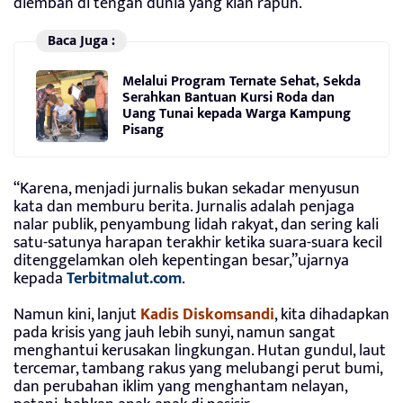
diemban di tengah dunia yang kian rapuh.
Baca Juga :
Melalui Program Ternate Sehat, Sekda
Serahkan Bantuan Kursi Roda dan
Uang Tunai kepada Warga Kampung
Pisang
“Karena, menjadi jurnalis bukan sekadar menyusun
kata dan memburu berita. Jurnalis adalah penjaga
nalar publik, penyambung lidah rakyat, dan sering kali
satu-satunya harapan terakhir ketika suara-suara kecil
ditenggelamkan oleh kepentingan besar,”ujarnya
kepada
Terbitmalut.com
.
Namun kini, lanjut
Kadis
Diskomsandi
, kita dihadapkan
pada krisis yang jauh lebih sunyi, namun sangat
menghantui kerusakan lingkungan. Hutan gundul, laut
tercemar, tambang rakus yang melubangi perut bumi,
dan perubahan iklim yang menghantam nelayan,