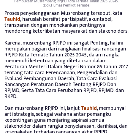
Pembukaan Musrembang RPJPD Kota Ternate Tahun 2025-20245.
(Dok.Humas Pemkot Ternate)
Proses penyelenggaraan Musrenbang tersebut, kata
Tauhid
, haruslah bersifat partisipatif, akuntabel,
transparan dengan menekankan pentingnya
mendorong keterlibatan masyarakat dan stakeholders.
Karena, musrenbang RPJPD ini sangat Penting, hal ini
merupakan bagian dari rangkaian finalisasi rancangan
RPJPD Kota Ternate Tahun 2025 2045, dalam rangka
memenuhi ketentuan yang ditetapkan dalam
Peraturan Menteri Dalam Negeri Nomor 86 Tahun 2017
tentang tata cara Perencanaan, Pengendalian dan
Evaluasi Pembangunan Daerah, Tata Cara Evaluasi
Rancangan Peraturan Daerah Tentang RPJPD Dan
RPJMD, Serta Tata Cara Perubahan RPJPD, RPJMD, dan
RKPD.
Dan musrenbang RPJPD ini, lanjut
Tauhid
, mempunyai
arti strategis, sebagai wahana antar pemangku
kepentingan guna menjaring aspirasi semua
stakeholder dalam rangka penyelarasan, klarifikasi, dan
kesepakatan terhadap rancangan akhir RPJPD