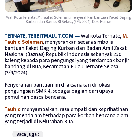
Wali Kota Ternate, M. Tauhid Soleman, menyerahkan bantuan Paket Daging
Kurban dari Baznas RI Selasa, (3/9/2024). Dok. Humas
TERNATE, TERBITMALUT.COM —
Walikota Ternate,
M.
Tauhid Soleman
, menyerahkan secara simbolis
bantuan Paket Daging Kurban dari Badan Amil Zakat
Nasional (Baznas) Republik Indonesia sebanyak 250
kaleng kepada para pengungsi yang terdampak banjir
bandang di Rua, Kecamatan Pulau Ternate Selasa,
(3/9/2024).
Penyerahan bantuan ini dilaksanakan di lokasi
pengungsian SMK 4, sebagai bagian dari upaya
pemulihan pasca bencana.
Tauhid
menyampaikan, rasa empati dan keprihatinan
yang mendalam terhadap para korban bencana alam
yang terjadi di Kelurahan Rua.
Baca Juga :