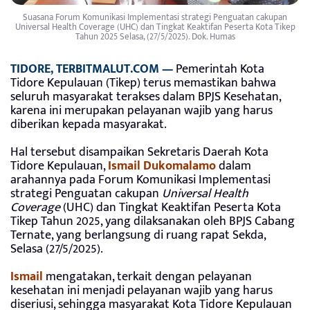
Suasana Forum Komunikasi Implementasi strategi Penguatan cakupan
Universal Health Coverage (UHC) dan Tingkat Keaktifan Peserta Kota Tikep
Tahun 2025 Selasa, (27/5/2025). Dok. Humas
TIDORE, TERBITMALUT.COM —
Pemerintah Kota
Tidore Kepulauan (Tikep) terus memastikan bahwa
seluruh masyarakat terakses dalam BPJS Kesehatan,
karena ini merupakan pelayanan wajib yang harus
diberikan kepada masyarakat.
Hal tersebut disampaikan Sekretaris Daerah Kota
Tidore Kepulauan,
Ismail Dukomalamo
dalam
arahannya pada Forum Komunikasi Implementasi
strategi Penguatan cakupan
Universal Health
Coverage
(UHC) dan Tingkat Keaktifan Peserta Kota
Tikep Tahun 2025, yang dilaksanakan oleh BPJS Cabang
Ternate, yang berlangsung di ruang rapat Sekda,
Selasa (27/5/2025).
Ismail
mengatakan, terkait dengan pelayanan
kesehatan ini menjadi pelayanan wajib yang harus
diseriusi, sehingga masyarakat Kota Tidore Kepulauan