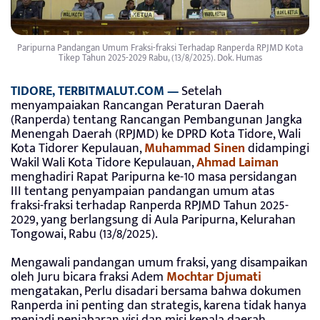
Paripurna Pandangan Umum Fraksi-fraksi Terhadap Ranperda RPJMD Kota
Tikep Tahun 2025-2029 Rabu, (13/8/2025). Dok. Humas
TIDORE, TERBITMALUT.COM —
Setelah
menyampaiakan Rancangan Peraturan Daerah
(Ranperda) tentang Rancangan Pembangunan Jangka
Menengah Daerah (RPJMD) ke DPRD Kota Tidore, Wali
Kota Tidorer Kepulauan,
Muhammad Sinen
didampingi
Wakil Wali Kota Tidore Kepulauan,
Ahmad Laiman
menghadiri Rapat Paripurna ke-10 masa persidangan
III tentang penyampaian pandangan umum atas
fraksi-fraksi terhadap Ranperda RPJMD Tahun 2025-
2029, yang berlangsung di Aula Paripurna, Kelurahan
Tongowai, Rabu (13/8/2025).
Mengawali pandangan umum fraksi, yang disampaikan
oleh Juru bicara fraksi Adem
Mochtar Djumati
mengatakan, Perlu disadari bersama bahwa dokumen
Ranperda ini penting dan strategis, karena tidak hanya
menjadi penjabaran visi dan misi kepala daerah