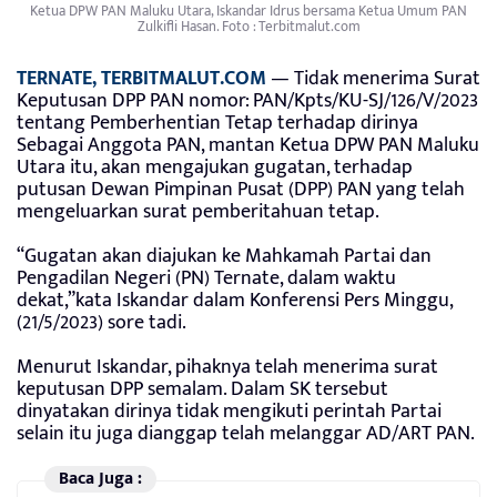
Ketua DPW PAN Maluku Utara, Iskandar Idrus bersama Ketua Umum PAN
Zulkifli Hasan. Foto : Terbitmalut.com
TERNATE, TERBITMALUT.COM
— Tidak menerima Surat
Keputusan DPP PAN nomor: PAN/Kpts/KU-SJ/126/V/2023
tentang Pemberhentian Tetap terhadap dirinya
Sebagai Anggota PAN, mantan Ketua DPW PAN Maluku
Utara itu, akan mengajukan gugatan, terhadap
putusan Dewan Pimpinan Pusat (DPP) PAN yang telah
mengeluarkan surat pemberitahuan tetap.
“Gugatan akan diajukan ke Mahkamah Partai dan
Pengadilan Negeri (PN) Ternate, dalam waktu
dekat,”kata Iskandar dalam Konferensi Pers Minggu,
(21/5/2023) sore tadi.
Menurut Iskandar, pihaknya telah menerima surat
keputusan DPP semalam. Dalam SK tersebut
dinyatakan dirinya tidak mengikuti perintah Partai
selain itu juga dianggap telah melanggar AD/ART PAN.
Baca Juga :