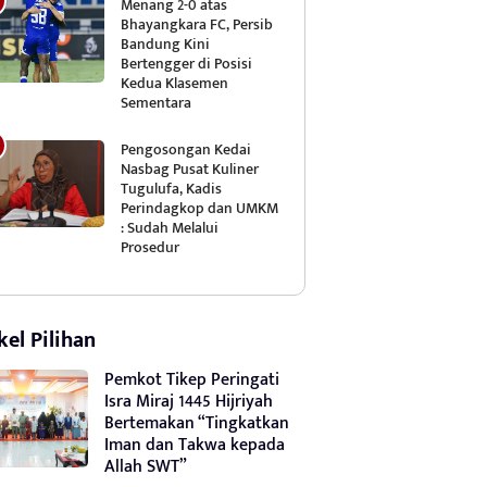
Menang 2-0 atas
Bhayangkara FC, Persib
Bandung Kini
Bertengger di Posisi
Kedua Klasemen
Sementara
Pengosongan Kedai
Nasbag Pusat Kuliner
Tugulufa, Kadis
Perindagkop dan UMKM
: Sudah Melalui
Prosedur
kel Pilihan
Pemkot Tikep Peringati
Isra Miraj 1445 Hijriyah
Bertemakan “Tingkatkan
Iman dan Takwa kepada
Allah SWT”