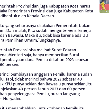
merintah Provinsi dan juga Kabupaten Kota harus
 Maka Pemerintah Provinsi dan juga Kabupaten Kota
 dibentuk oleh Kepala Daerah.
itu yang seharusnya dilakukan Pemerintah, bukan
 Dan malah, Kita sudah mengintervensi kinerja
an Bawaslu. Maka itu, tidak bisa karena ada UU
gara Pemilihan Umum,”ungkapnya.
rintah Provinsi bisa melihat Surat Edaran
rena, Menteri saja, hanya memberikan Surat
l pembiayaan dana Pemilu di tahun 2023 sebesar
 60 persen.
merinci pembiayaan anggaran Pemilu, karena sudah
 Tapi, tidak merinci bahwa 2023 sebesar 40
k KPU punya sekian dan Bawaslu punya sekian, itu
enjelaskan 40 persen tahun 2023 dan 60 persen
uhan penyelenggara Pemilu, bukan langsung
r Nuryadin.
 itu menambahkan, untuk tahapan Pemilu itu