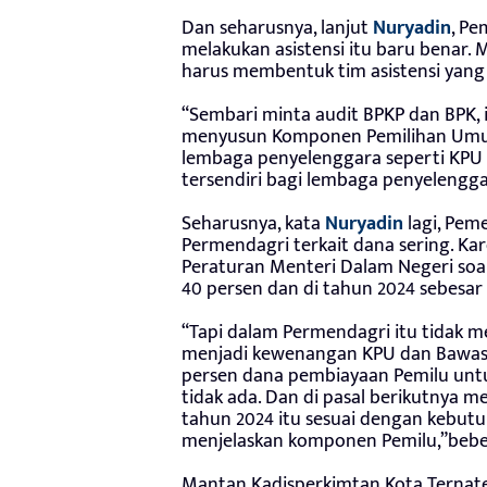
Dan seharusnya, lanjut
Nuryadin
, Pe
melakukan asistensi itu baru benar.
harus membentuk tim asistensi yang
“Sembari minta audit BPKP dan BPK, 
menyusun Komponen Pemilihan Umum.
lembaga penyelenggara seperti KPU d
tersendiri bagi lembaga penyeleng
Seharusnya, kata
Nuryadin
lagi, Peme
Permendagri terkait dana sering. Ka
Peraturan Menteri Dalam Negeri soa
40 persen dan di tahun 2024 sebesar
“Tapi dalam Permendagri itu tidak 
menjadi kewenangan KPU dan Bawaslu.
persen dana pembiayaan Pemilu untu
tidak ada. Dan di pasal berikutnya m
tahun 2024 itu sesuai dengan kebut
menjelaskan komponen Pemilu,”bebe
Mantan Kadisperkimtan Kota Ternate